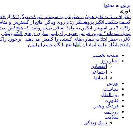
پرش به محتوا
فوری
اعتراف متا به نفوذ هوش مصنوعی به سیستم شرکت دیگر؛ تکرار خطاهای ام
کشف شگفت‌انگیز پژوهشگران: داروی ویاگرا مانع از گسترش و متا
راکت ۴ تنی اسپیس ایکس به ماه؛ اتفاقی بی‌سروصدا که هیچ‌کس ندید!
تبدیل شده‌اند؟ تدوین قوانین جدید برای ایمن‌سازی درهای الکترونیکی
·
لاغری خطر ابتلا به بیماری‌های کشنده را کاهش می‌دهند
·
برخورد راکت ۴ تنی اسپیس ایکس به ماه؛ اتفاقی بی‌سروصدا که
واضح پایگاه جامع ایرانیان
صفحه نخست
اخبار روز
اقتصادی
اجتماعی
استانها
بورس
سیاست
بین الملل
فناوری
فرهنگ و هنر
ورزشی
سلامت
سبک زندگی