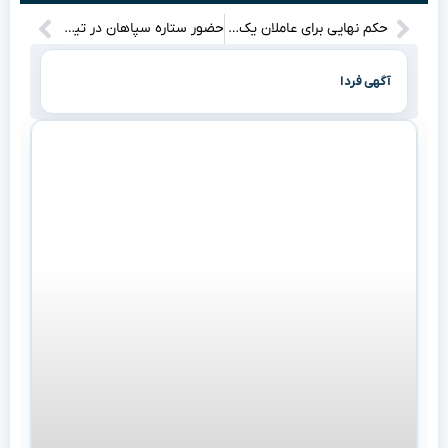
حکم نهایی برای عاملان یک سرقت مرگبار از دانشجوی دانشگاه تهران: متهم اصلی به اعدام و متهم دوم به ۲۵ سال زندان محکوم شد! این داستان را از دست ندهید.
حضور ستاره سپاهان در تیم استقلال قطعی شد؛ اتفاقی مهم در انتظار هواداران!
آگهی فردا
هدی زین العابدین با استایل منحصر به فردش همه نگاه‌ها را به خود
جلب کرده است! نگاهی به این تیپ جذاب و متفاوت بیندازید.
دی ۱۱, ۱۳۴۸