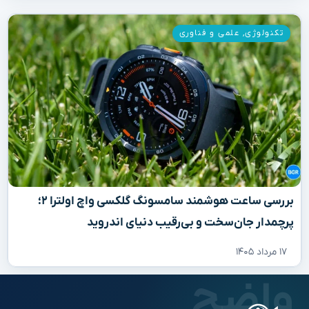
۱۷ مرداد ۱۴۰۵
پورتال خبری فارسی واضح؛ روایت شفاف از مهم‌ترین
رخدادهای ایران و جهان.
دسته بندی ها
دسترسی سریع
اخبار زنده
اجتماعی
پربازدیدها
اقتصادی
موضوعات داغ
بین الملل
سیاسی
علمی و فناوری
فرهنگ و هنر
اخبار ورزشی
گوناگون
محبوب ترین ها