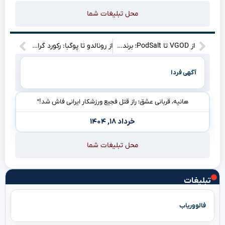
محل تبلیغات شما
از VGOD تا PodSalt؛ برندهای سالت نیکوتین که باید بشناسید..
از رونالدو تا پوگبا: رکورد گران‌ترین خریدها در هر سن و سال!
آگهی فردا
هانیه، قربانی عشق؛ راز قتل فجیع ورزشکار ایرانی فاش شد!”
خرداد ۱۸, ۱۴۰۴
محل تبلیغات شما
تبلیغات
فالووریاب