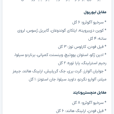
مقابل لیورپول
* سرخیو آگوئرو: ۶ گل
* کوین دی‌بروینه، ایلکای گوندوغان، گابریل ژسوس، لروی
سانه: ۴ گل
* فیل فودن، کارلوس توز: ۳ گل
* ادین ژکو، استوان یووِتیچ، وینسنت کمپانی، برناردو سیلوا،
رحیم استرلینگ، یایا توره: ۲ گل
* جولیان آلوارز، گرت بری، جک گریلیش، ارلینگ هالند، جیمز
میلنر، آلوارو نگردو، داوید سیلوا، جان استونز: ۱ گل
مقابل منچستریونایتد
* سرخیو آگوئرو: ۸ گل
* فیل فودن، ارلینگ هالند: ۶ گل