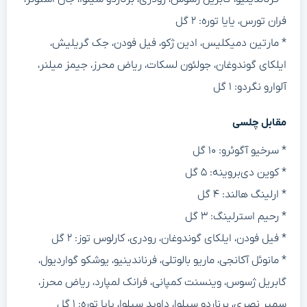
فران تورس، یایا توره: ۲ گل
* مارتین دمیکلیس، ادین ژکو، فیل فودن، جک گریلیش،
ایلکای گوندوغان، جولئون لسکات، ریاض محرز، جیمز میلنر،
آلوارو نگردو: ۱ گل
مقابل چلسی
* سرخیو آگوئرو: ۱۰ گل
* کوین دی‌بروینه: ۵ گل
* ارلینگ هالند: ۴ گل
* رحیم استرلینگ: ۳ گل
* فیل فودن، ایلکای گوندوغان، رودری، کارلوس توز: ۲ گل
* مانوئل آکانجی، ماریو بالوتلی، فرناندینیو، یوشکو گواردیول،
گابریل ژسوس، وینسنت کمپانی، فرانک لمپارد، ریاض محرز،
سمیر نصری، برناردو سیلوا، داوید سیلوا، یایا توره: ۱ گل