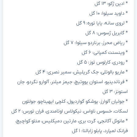
* ادین ژکو: ۱۳ گل
* داوید سیلوا: ۱۰ گل
* لروی سانه، یایا توره: ۹ گل
* گابریل ژسوس: ۸ گل
* ریاض محرز، برناردو سیلوا: ۷ گل
* وینسنت کمپانی: ۶ گل
* رودری، کارلوس توز: ۵ گل
* ماریو بالوتلی، جک گریلیش، سمیر نصری: ۴ گل
* فرناندینیو، استوان یووِتیچ، جیمز میلنر، آلوارو نگردو، جان
استونز: ۳ گل
* جولیان آلوارز، یوشکو گواردیول، کلچی ایهیناچو، جولئون
لسکات، خسوس ناواس، نیکولاس اوتامندی، فران تورس: ۲ گل
* مانوئل آکانجی، گرت بری، مارتین دمیکلیس، متئو کواچیچ،
فرانک لمپارد، پابلو زابالتا: ۱ گل