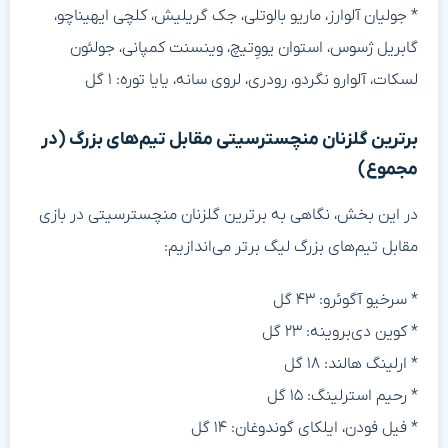
* جولیان آلوارز، ماریو بالوتلی، جک گریلیش، کلچی ایهیناچو،
گابریل ژسوس، استوان یووِتیچ، وینسنت کمپانی، جولئون
لسکات، آلوارو نگردو، رودری، لروی سانه، یایا توره: ۱ گل
برترین گلزنان منچسترسیتی مقابل تیم‌های بزرگ (در
مجموع)
در این بخش، نگاهی به برترین گلزنان منچسترسیتی در بازی
مقابل تیم‌های بزرگ لیگ برتر می‌اندازیم:
* سرخیو آگوئرو: ۴۳ گل
* کوین دی‌بروینه: ۲۳ گل
* ارلینگ هالند: ۱۸ گل
* رحیم استرلینگ: ۱۵ گل
* فیل فودن، ایلکای گوندوغان: ۱۴ گل