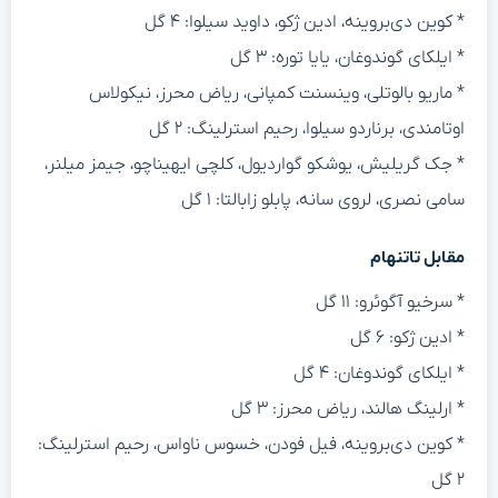
* کوین دی‌بروینه، ادین ژکو، داوید سیلوا: ۴ گل
* ایلکای گوندوغان، یایا توره: ۳ گل
* ماریو بالوتلی، وینسنت کمپانی، ریاض محرز، نیکولاس
اوتامندی، برناردو سیلوا، رحیم استرلینگ: ۲ گل
* جک گریلیش، یوشکو گواردیول، کلچی ایهیناچو، جیمز میلنر،
سامی نصری، لروی سانه، پابلو زابالتا: ۱ گل
مقابل تاتنهام
* سرخیو آگوئرو: ۱۱ گل
* ادین ژکو: ۶ گل
* ایلکای گوندوغان: ۴ گل
* ارلینگ هالند، ریاض محرز: ۳ گل
* کوین دی‌بروینه، فیل فودن، خسوس ناواس، رحیم استرلینگ:
۲ گل