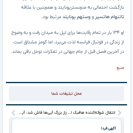
بازگشت احتمالی به منچستریونایتد و همچنین با علاقه
تاتنهام هاتسپر
و
وستهم یونایتد
مرتبط بود.
او ۱۳۴ بار در تمام رقابت‌ها برای لیل به میدان رفت و به وضوح
از زندگی در فوتبال فرانسه لذت می‌برد، اما گومز مشتاق است
در آخرین فصل قبل از جام جهانی در تفکرات توخل باقی بماند.
منبع
محل تبلیغات شما
انتقال شوکه‌کننده هافبک انگلیس؛ مذاکرات به مراحل پایانی رسید
راز بزرگ آبی‌ها فاش شد: آیا استقلال با نامی جدید متولد می‌شود؟”
آگهی فردا