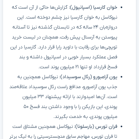
خوان گارسیا (اسپانیول):
گزارش‌ها حاکی از آن است که
نیوکاسل به خوان گارسیا نیز چشم دوخته است. این
دروازه‌بان ۲۴ ساله که در تابستان گذشته نیز تا آستانه
پیوستن به آرسنال پیش رفت، همچنان در لیست خرید
توپچی‌ها برای رقابت با داوید رایا قرار دارد. گارسیا در این
فصل عملکرد بسیار خوبی در اسپانیول داشته و بند
فسخ قرارداد او تنها ۲۱ میلیون پوند است.
یون آرامبورو (رئال سوسیداد):
نیوکاسل همچنین به
جذب یون آرامبورو، مدافع راست رئال سوسیداد علاقه‌مند
است. آن‌ها امیدوارند با ارائه پیشنهاد ۳۳ میلیون
پوندی، این بازیکن را با وجود داشتن بند فسخ ۵۰
میلیون پوندی، به خدمت بگیرند.
فران تورس (بارسلونا):
نیوکاسل همچنین مشتاق است
تا فران تورس، مهاجم سابق منچسترسیتی را به لیگ برتر