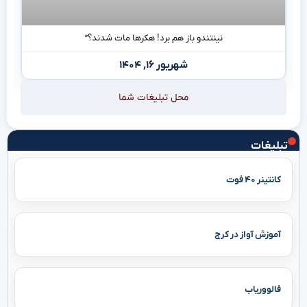
نینتندو باز هم برد! هکرها مات شدند؟”
شهریور ۱۶, ۱۴۰۴
محل تبلیغات شما
تبلیغات
کانتینر ۴۰ فوت
آموزش آواز در کرج
فالووریاب