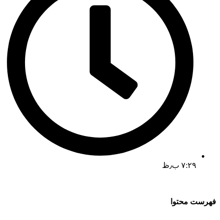
۷:۲۹ ب٫ظ
فهرست محتوا