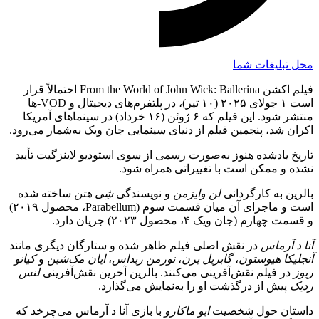
محل تبلیغات شما
فیلم اکشن From the World of John Wick: Ballerina احتمالاً قرار
است ۱ جولای ۲۰۲۵ (۱۰ تیر)، در پلتفرم‌های دیجیتال و VOD-ها
منتشر شود. این فیلم که ۶ ژوئن (۱۶ خرداد) در سینماهای آمریکا
اکران شد، پنجمین فیلم از دنیای سینمایی جان ویک به‌شمار می‌رود.
تاریخ یادشده هنوز به‌صورت رسمی از سوی استودیو لاینزگیت تأیید
نشده و ممکن است با تغییراتی همراه شود.
بالرین به کارگردانی
لن وایزمن
و نویسندگی
شِی هتن
ساخته شده
است و ماجرای آن میان قسمت سوم (Parabellum، محصول ۲۰۱۹)
و قسمت چهارم (جان ویک ۴، محصول ۲۰۲۳) جریان دارد.
آنا د آرماس
در نقش اصلی فیلم ظاهر شده و ستارگان دیگری مانند
آنجلیکا هیوستون
،
گابریل برن
،
نورمن ریداس
،
ایان مک‌شین
و
کیانو
ریوز
در فیلم نقش‌آفرینی می‌کنند. بالرین آخرین نقش‌آفرینی
لنس
ردیک
پیش از درگذشت او را به‌نمایش می‌گذارد.
داستان حول شخصیت
ایو ماکارو
با بازی آنا د آرماس می‌چرخد که