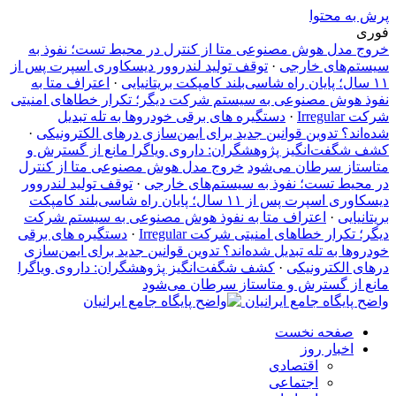
پرش به محتوا
فوری
خروج مدل هوش مصنوعی متا از کنترل در محیط تست؛ نفوذ به
سیستم‌های خارجی
·
توقف تولید لندروور دیسکاوری اسپرت پس از
۱۱ سال؛ پایان راه شاسی‌بلند کامپکت بریتانیایی
·
اعتراف متا به
نفوذ هوش مصنوعی به سیستم شرکت دیگر؛ تکرار خطاهای امنیتی
شرکت Irregular
·
دستگیره‌ های برقی خودروها به تله تبدیل
شده‌اند؟ تدوین قوانین جدید برای ایمن‌سازی درهای الکترونیکی
·
کشف شگفت‌انگیز پژوهشگران: داروی ویاگرا مانع از گسترش و
متاستاز سرطان می‌شود
خروج مدل هوش مصنوعی متا از کنترل
در محیط تست؛ نفوذ به سیستم‌های خارجی
·
توقف تولید لندروور
دیسکاوری اسپرت پس از ۱۱ سال؛ پایان راه شاسی‌بلند کامپکت
بریتانیایی
·
اعتراف متا به نفوذ هوش مصنوعی به سیستم شرکت
دیگر؛ تکرار خطاهای امنیتی شرکت Irregular
·
دستگیره‌ های برقی
خودروها به تله تبدیل شده‌اند؟ تدوین قوانین جدید برای ایمن‌سازی
درهای الکترونیکی
·
کشف شگفت‌انگیز پژوهشگران: داروی ویاگرا
مانع از گسترش و متاستاز سرطان می‌شود
واضح پایگاه جامع ایرانیان
صفحه نخست
اخبار روز
اقتصادی
اجتماعی