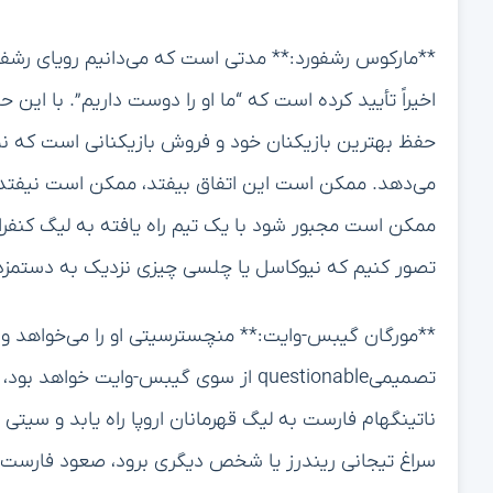
**مارکوس رشفورد:** مدتی است که می‌دانیم رویای رشفور
اخیراً تأیید کرده است که “ما او را دوست داریم”. با این ح
حفظ بهترین بازیکنان خود و فروش بازیکنانی است که نمی‌
می‌دهد. ممکن است این اتفاق بیفتد، ممکن است نیفتد، و
ممکن است مجبور شود با یک تیم راه یافته به لیگ کنفرانس ا
تصور کنیم که نیوکاسل یا چلسی چیزی نزدیک به دستمزد ۳۲۵,۰۰۰ پوندی در هفته به او پیشنهاد دهن
**مورگان گیبس-وایت:** منچسترسیتی او را می‌خواهد و رد
تصمیمیquestionable از سوی گیبس-وایت خ
ناتینگهام فارست به لیگ قهرمانان اروپا راه یابد و سیتی ن
سراغ تیجانی ریندرز یا شخص دیگری برود، صعود فارست می‌