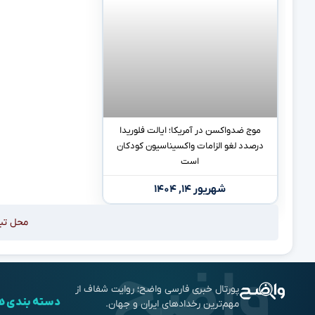
موج ضدواکسن در آمریکا؛ ایالت فلوریدا
درصدد لغو الزامات واکسیناسیون کودکان
است
شهریور ۱۴, ۱۴۰۴
محل تب
پورتال خبری فارسی واضح؛ روایت شفاف از
دسته بندی ه
مهم‌ترین رخدادهای ایران و جهان.