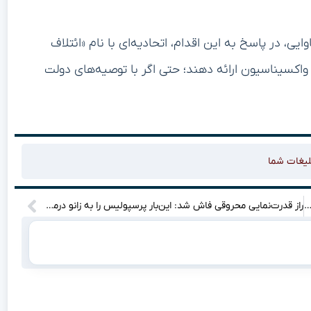
ایی، در پاسخ به این اقدام، اتحادیه‌ای با نام «ائتلاف
واکسیناسیون ارائه دهند؛ حتی اگر با توصیه‌های دولت
لیغات شما
ی که دنیای مارول را زیر و رو کرد: “هالک” در لباس مرد عنکبوتی؟
راز قدرت‌نمایی محروقی فاش شد: این‌بار پرسپولیس را به زانو درمی‌آوریم؟!”