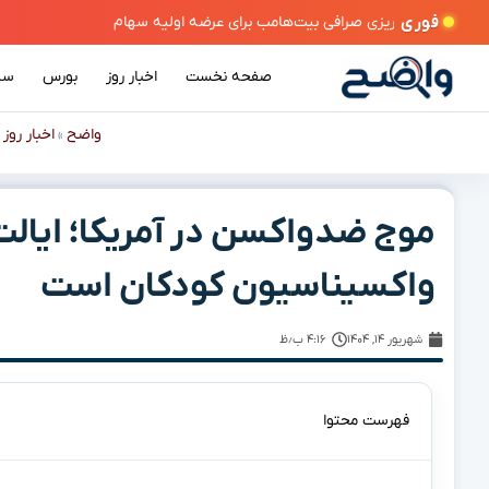
فوری
صفحه نخست
اخبار روز
بورس
سی
واضح
اخبار روز
»
»
موج ضدواکسن در آمریکا؛ ایالت 
واکسیناسیون کودکان است
شهریور ۱۴, ۱۴۰۴
۴:۱۶ ب٫ظ
فهرست محتوا