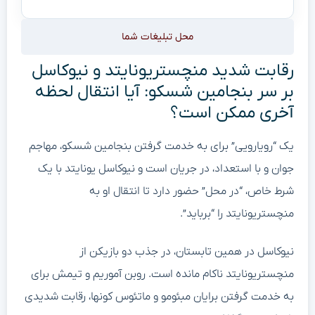
محل تبلیغات شما
رقابت شدید منچستریونایتد و نیوکاسل
بر سر بنجامین شسکو: آیا انتقال لحظه
آخری ممکن است؟
یک “رویارویی” برای به خدمت گرفتن بنجامین شسکو، مهاجم
جوان و با استعداد، در جریان است و نیوکاسل یونایتد با یک
شرط خاص، “در محل” حضور دارد تا انتقال او به
منچستریونایتد را “برباید”.
نیوکاسل در همین تابستان، در جذب دو بازیکن از
منچستریونایتد ناکام مانده است. روبن آموریم و تیمش برای
به خدمت گرفتن برایان مبئومو و ماتئوس کونها، رقابت شدیدی