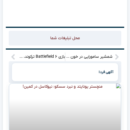
محل تبلیغات شما
شمشیر سامورایی در خون غرق شد: آیا Ninja Gaiden: Ragebound ارزش جان کندن دارد؟
بازی Battlefield ۶ ترکوند، ولی قبلش اشک گیمرها رو درآورد!
آگهی فردا