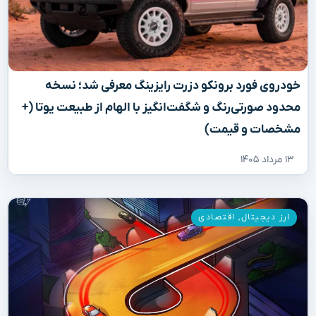
خودروی فورد برونکو دزرت رایزینگ معرفی شد؛ نسخه
محدود صورتی‌رنگ و شگفت‌انگیز با الهام از طبیعت یوتا (+
مشخصات و قیمت)
۱۳ مرداد ۱۴۰۵
ارز دیجیتال
,
اقتصادی