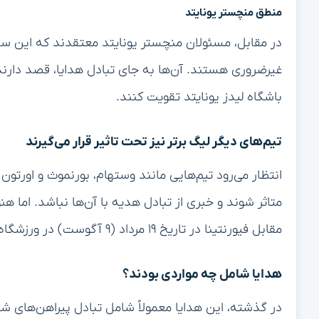
منطق منچستر یونایتد
در مقابل، مسئولان منچستر یونایتد معتقدند که این سن
غیرضروری هستند. آن‌ها به جای تبادل هدایا، قصد دارند ب
باشگاه لیدز یونایتد تقویت کنند.
تیم‌های دیگر لیگ برتر نیز تحت تاثیر قرار می‌گیرند
انتظار می‌رود تیم‌هایی مانند وستهام، بورنموث و اورتون 
متاثر شوند و خبری از تبادل هدیه با آن‌ها نباشد. اما 
مقابل فیورنتینا در تاریخ ۱۹ مرداد (۹ آگوست) در ورزشگاه اولدترافورد نیز اعمال خواهد شد یا خیر.
هدایا شامل چه مواردی بودند؟
در گذشته، این هدایا معمولاً شامل تبادل پیراهن‌های ش