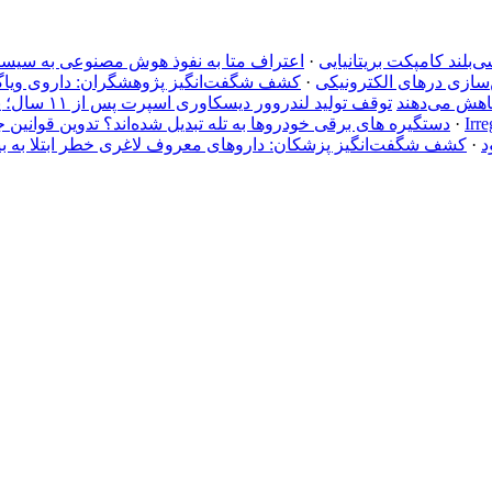
·
اعتراف متا به نفوذ هوش مصنوعی به سیستم شر
ن‌سازی درهای الکترونیکی
·
کشف شگفت‌انگیز پژوهشگران: داروی ویاگ
کاهش می‌دهند
توقف تولید لندروور دیسکاوری اسپرت پس از ۱۱ سال؛ پایان راه شاسی‌بلند کامپکت بریتانیایی
·
دستگیره‌ های برقی خودروها به تله تبدیل شده‌اند؟ تدوین قوانین 
د
·
کشف شگفت‌انگیز پزشکان: داروهای معروف لاغری خطر ابتلا به بی