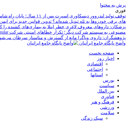
پرش به محتوا
فوری
توقف تولید لندروور دیسکاوری اسپرت پس از ۱۱ سال؛ پایان راه شاسی‌بلند کامپکت بریتانیایی
های برقی خودروها به تله تبدیل شده‌اند؟ تدوین قوانین جدید برای ایم
پزشکان: داروهای معروف لاغری خطر ابتلا به بیماری‌های کشنده را 
مصنوعی به سیستم شرکت دیگر؛ تکرار خطاهای امنیتی شرکت Irregular
پژوهشگران: داروی ویاگرا مانع از گسترش و متاستاز سرطان می‌شو
واضح پایگاه جامع ایرانیان
صفحه نخست
اخبار روز
اقتصادی
اجتماعی
استانها
بورس
سیاست
بین الملل
فناوری
فرهنگ و هنر
ورزشی
سلامت
سبک زندگی