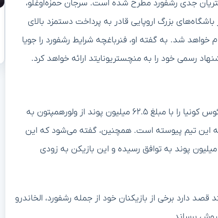
مشتریان جدی رشفورد مطرح شده است. سرجان حمزه‌اوغلو،
ی شده است که اگر باشگاه‌های بزرگ اروپایی قادر به پرداخت دستمزد بالای
خواهد شد. به گفته او، فنرباغچه شرایط رشفورد را جویا
نهاد رسمی خود را به منچستریونایتد ارائه خواهد کرد.
علاوه بر این موارد، منچستریونایتد در تابستان جاری ماتئوس کونیا را با مبلغ ۶۲.۵ میلیون پوند از ولورهمپتون به
ز به این تیم پیوسته است. همچنین، گفته می‌شود که این
اشگاه با برنتفورد بر سر انتقال برایان امبوئمو با مبلغ ۷۱ میلیون پوند به توافق رسیده و این بازیکن به زودی
قصد دارد برخی از بازیکنان خود از جمله رشفورد، الخاندرو
فروش برساند.