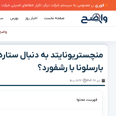
فوری
صفحه نخست
اخبار روز
بورس
سی
واضح
منچستریونایتد به دنبال ستاره
بارسلونا با رشفورد؟
تیر ۲۷, ۱۴۰۴
۵:۲۷ ب٫ظ
فهرست محتوا