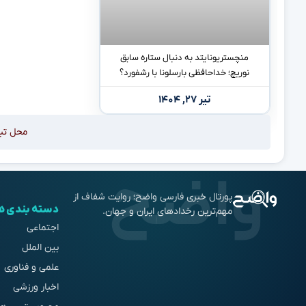
منچستریونایتد به دنبال ستاره سابق
نوریچ؛ خداحافظی بارسلونا با رشفورد؟
تیر ۲۷, ۱۴۰۴
محل تب
پورتال خبری فارسی واضح؛ روایت شفاف از
دسته بندی ه
مهم‌ترین رخدادهای ایران و جهان.
اجتماعی
بین الملل
علمی و فناوری
اخبار ورزشی