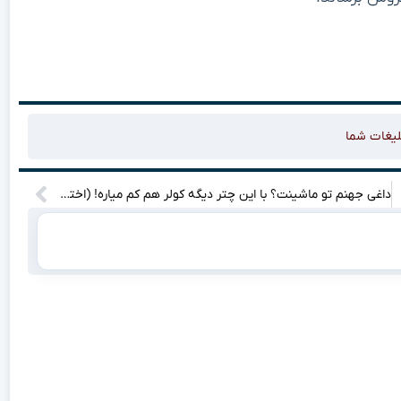
لیغات شما
داغی جهنم تو ماشینت؟ با این چتر دیگه کولر هم کم میاره! (اختصاصی خودروهای چینی)