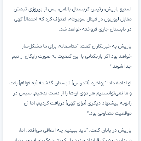
استیو پاریش، رئیس کریستال پالاس، پس از پیروزی تیمش
مقابل لیورپول در فینال سوپرجام، اعتراف کرد که احتمالاً گِهی
در تابستان جاری فروخته خواهد شد.
پاریش به خبرنگاران گفت: “متاسفانه، برای ما مشکل‌ساز
خواهد بود اگر بازیکنانی با این کیفیت به صورت رایگان از تیم
جدا شوند.”
او ادامه داد: “یواخیم [آندرسن] تابستان گذشته [به فولام] رفت
و ما نمی‌توانستیم هر دوی آن‌ها را از دست بدهیم. سپس در
ژانویه پیشنهاد دیگری [برای گِهی] دریافت کردیم، اما آن
موقعیت متفاوتی بود.”
پاریش در پایان گفت: “باید ببینیم چه اتفاقی می‌افتد. اما،
می‌دانید، به یک قرارداد جدید یا یک نتیجه‌گیری از نوعی نیاز