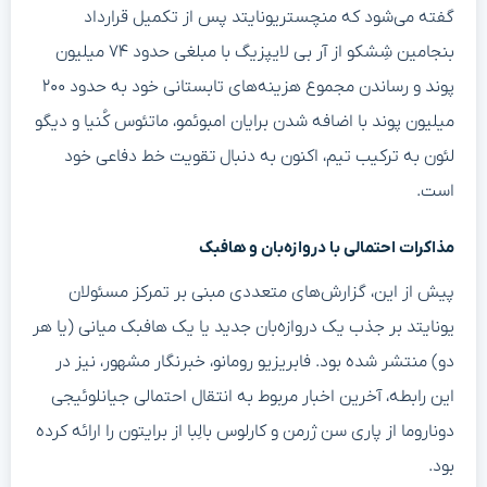
گفته می‌شود که منچستریونایتد پس از تکمیل قرارداد
بنجامین شِشکو از آر بی لایپزیگ با مبلغی حدود ۷۴ میلیون
پوند و رساندن مجموع هزینه‌های تابستانی خود به حدود ۲۰۰
میلیون پوند با اضافه شدن برایان امبوئمو، ماتئوس کُنیا و دیگو
لئون به ترکیب تیم، اکنون به دنبال تقویت خط دفاعی خود
است.
مذاکرات احتمالی با دروازه‌بان و هافبک
پیش از این، گزارش‌های متعددی مبنی بر تمرکز مسئولان
یونایتد بر جذب یک دروازه‌بان جدید یا یک هافبک میانی (یا هر
دو) منتشر شده بود. فابریزیو رومانو، خبرنگار مشهور، نیز در
این رابطه، آخرین اخبار مربوط به انتقال احتمالی جیانلوئیجی
دوناروما از پاری سن ژرمن و کارلوس بالِبا از برایتون را ارائه کرده
بود.