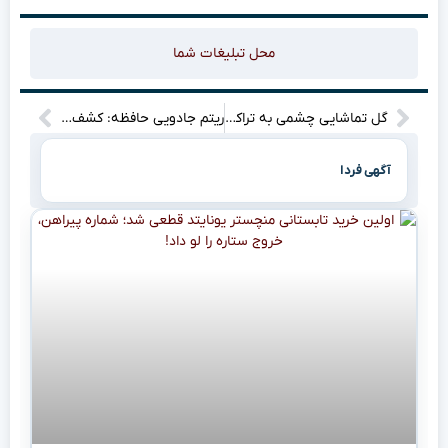
محل تبلیغات شما
گل تماشایی چشمی به تراکتور؛ لحظه‌ای که هواداران استقلال نفس‌هایشان را حبس کردند!
ریتم جادویی حافظه: کشف ارتباط هماهنگ نورون‌ها برای ذخیره و بازیابی خاطرات
آگهی فردا