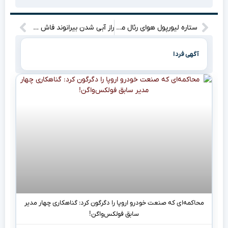
ستاره لیورپول هوای رئال مادرید به سرش زد؛ ژابی آلونسو یک قرمزپوش دیگر را هم می‌خواهد!
راز آبی شدن بیرانوند فاش شد: چرا عقاب آسیا استقلال را انتخاب کرد؟”
آگهی فردا
محاکمه‌ای که صنعت خودرو اروپا را دگرگون کرد: گناهکاری چهار مدیر
سابق فولکس‌واگن!