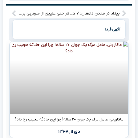
بیداد در معدن دامغان: ۷ کارگر جان خود را از دست دادند (+اسامی)
ناراحتی علیپور از سرمربی پرسپولیس: دلیل تعویض من چه بود؟
آگهی فردا
ماکارونی، عامل مرگ یک جوان ۲۰ ساله! چرا این حادثه عجیب رخ داد؟
دی ۱۱, ۱۳۴۸