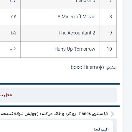
۲.۷
Friendship
7
۲.۲
A Minecraft Movie
8
۱.۵
The Accountant 2
9
۰.۶
Hurry Up Tomorrow
10
منبع: boxofficemojo
محل تب
آیا سنتری s
آگهی فردا