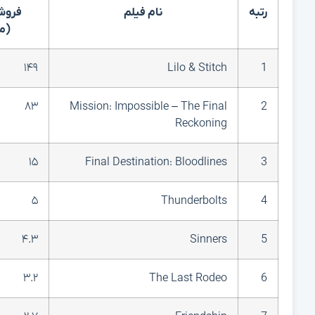
رتبه
نام فیلم
فروش
(می
۱۴۹
Lilo & Stitch
1
۸۳
Mission: Impossible – The Final
2
Reckoning
۱۵
Final Destination: Bloodlines
3
۵
Thunderbolts
4
۴.۳
Sinners
5
۳.۲
The Last Rodeo
6