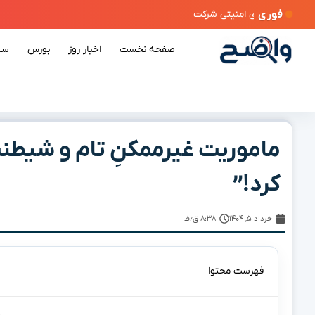
فوری
صفحه نخست
اخبار روز
بورس
سی
ماموریت غیرممکنِ تام و شیطنت
کرد!”
خرداد ۵, ۱۴۰۴
۸:۳۸ ق٫ظ
فهرست محتوا