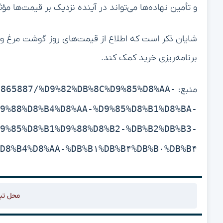
و تأمین نهاده‌ها می‌تواند در آینده نزدیک بر قیمت‌ها مؤث
شایان ذکر است که اطلاع از قیمت‌های روز گوشت مرغ و س
برنامه‌ریزی خرید کمک کند.
/865887/%D9%82%DB%8C%D9%85%D8%AA-
منبع:
9%88%D8%B4%D8%AA-%D9%85%D8%B1%D8%BA-
9%85%D8%B1%D9%88%D8%B2-%DB%B2%DB%B3-
D8%B4%D8%AA-%DB%B۱%DB%B۴%DB%B۰%DB%B۴
محل تب