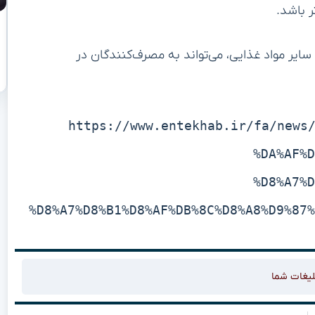
ر باشد.
ایر مواد غذایی، می‌تواند به مصرف‌کنندگان در
https://www.entekhab.ir/fa/news
%DA%AF%D
%D8%A7%D
%D8%A7%D8%B1%D8%AF%DB%8C%D8%A8%D9%87%
لیغات شما