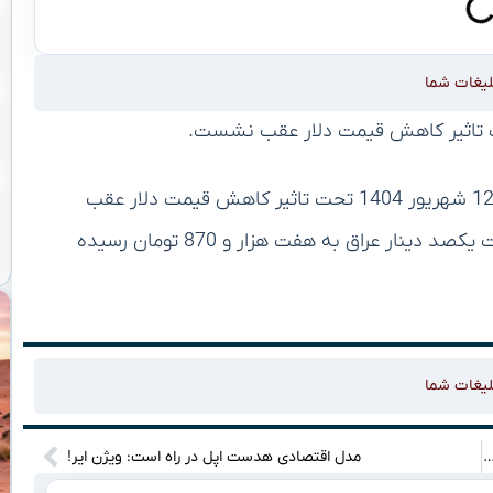
لیغات شما
به گزارش تجارت نیوز، قیمت دینار عراق امروز چهارشنبه 12 شهریور 1404 تحت تاثیر کاهش قیمت دلار عقب
نشست. به این ترتیب در لحظه تنظیم این گزارش، قیمت یکصد دینار عراق به هفت هزار و 870 تومان رسیده
لیغات شما
تسلیح شهرک‌نشینان صهیونیست/پیامدهای تشدید درگیری در کرانه باختری برای اسرائیل
مدل اقتصادی هدست اپل در راه است: ویژن ایر!