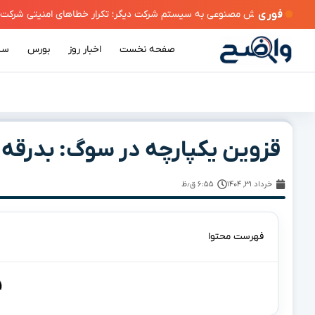
فوری
صفحه نخست
اخبار روز
بورس
سی
و
قزوین یکپارچه در سوگ: بدرقه ب
خرداد ۳۱, ۱۴۰۴
۶:۵۵ ق٫ظ
فهرست محتوا