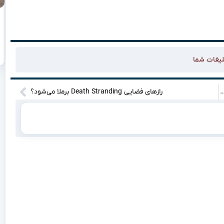
لیغات شما
ال به یک تیم جدید؛ آرسنال و منچستر یونایتد عقب افتادند!
رازهای فضایی Death Stranding برملا می‌شود؟