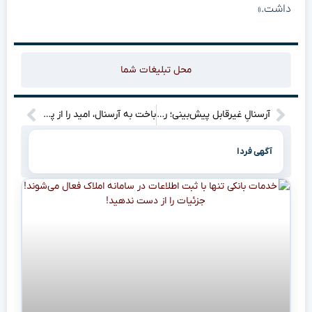
داشت.»
محل تبلیغات شما
آرسنالِ غیرقابل پیش‌بینی؛ رازِ تغییراتِ آرتتا چیست؟
باخت به آرسنال، امید را از پوسته کوگلو نگرفت: به هدفمان می‌رسیم!
آگهی فردا