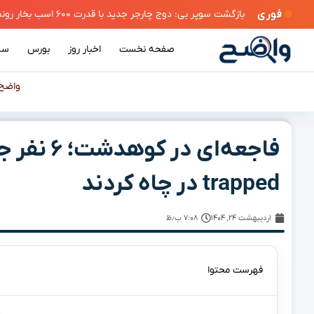
فوری
بازگشت سوپر بی: دوج چارجر جدید با قدرت ۶۰۰ اسب بخار رونمایی شد
صفحه نخست
اخبار روز
بورس
سی
واضح
فاجعه‌ای 
trapped در چاه کردند
اردیبهشت ۲۴, ۱۴۰۴
۷:۰۸ ب٫ظ
فهرست محتوا