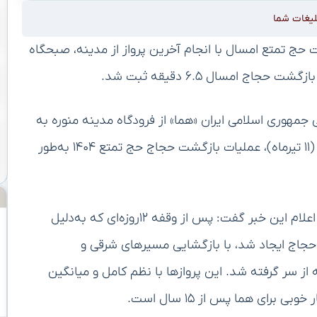
لیغات شما
 حج تمتع امسال با انجام آخرین پرواز از مدینه، صبحگاه
 جمهوری اسلامی ایران «هما» از فرودگاه مدینه منوره به
فرودگاه مشهد مقدس در ساعت ۰۱:۲۰ بامداد چهارشنبه (۱۱ تیرماه)، عملیات بازگشت حجاج حج تمتع ۱۴۰۴ به‌طور
رضا رضایی – نماینده مدیرعامل هما در عملیات حج – با اعلام این خبر گفت: پس از وقفه ۱۲روزه‌ای که به‌دلیل
اج ایجاد شد، با بازگشایی مسیرهای شرقی و
از سر گرفته شد. این پروازها با نظم کامل و میانگین
ای هما پس از ۱۵ سال است.