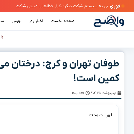
فوری
صفحه نخست
اخبار روز
بورس
سی
وا
طوفان تهران و کرج: درختان م
کمین است!
اردیبهشت ۲۵, ۱۴۰۴
۱:۵۱ ب٫ظ
فهرست محتوا