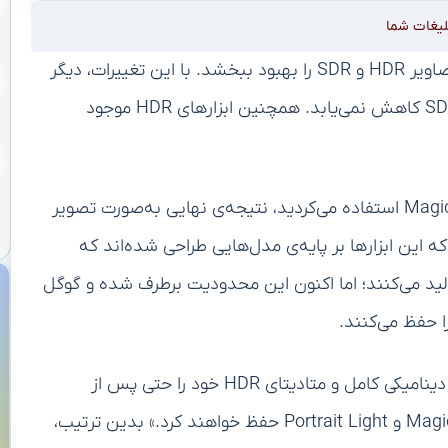
لیغات شما
گوگل اپلیکیشن فوتوز را آپدیت کرد تا تجربه‌ی ویرایش تصاویر HDR و SDR را بهبود ببخشد. با این تغییرات، دیگر
هنگام ویرایش تصاویر HDR، کیفیت‌شان به استاندارد SDR کاهش نمی‌یابد. همچنین ابزارهای HDR موجود
پیش‌تر، اگر از ابزارهایی مانند Photo Unblur یا Magic Eraser استفاده می‌کردید، نتیجه‌ی نهایی به‌صورت تصویر
سال ۲۰۲۴ توضیح داده بود که این ابزارها بر پایه‌ی مدل‌هایی طراحی شده‌اند که
ر SDR را به‌عنوان ورودی دریافت و خروجی SDR تولید می‌کنند؛ اما اکنون این محدودیت برطرف شده و گوگل
به گفته‌ی گوگل، ازاین‌پس، عکس‌های HDR «محدوده‌ی دینامیکی کامل و متادیتای HDR خود را حتی پس از
استفاده از قابلیت‌هایی مانند Photo Unblur و Magic Eraser و Portrait Light حفظ خواهند کرد.» بدین ترتیب،