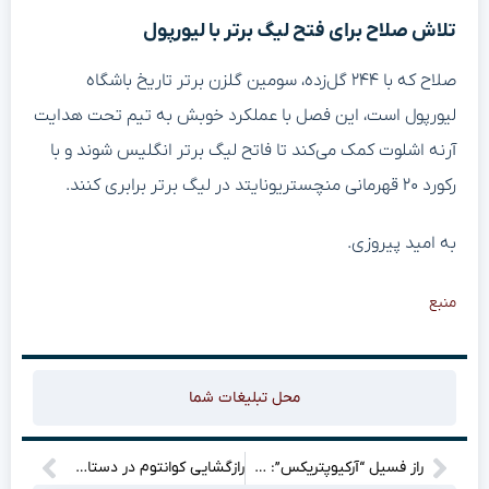
تلاش صلاح برای فتح لیگ برتر با لیورپول
صلاح که با ۲۴۴ گل‌زده، سومین گلزن برتر تاریخ باشگاه
لیورپول است، این فصل با عملکرد خوبش به تیم تحت هدایت
آرنه اشلوت کمک می‌کند تا فاتح لیگ برتر انگلیس شوند و با
رکورد ۲۰ قهرمانی منچستریونایتد در لیگ برتر برابری کنند.
به امید پیروزی.
منبع
محل تبلیغات شما
راز فسیل “آرکیوپتریکس”: سکوتی که دانشمندان را به حرف آورد!
رازگشایی کوانتوم در دستان یک اتم: آیا انقلابی در راه است؟”