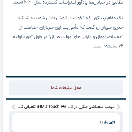
نظامی در خیابان‌ها یادآور اعتراضات گسترده سال ۲۰۲۰ است.
یک مقام پنتاگون که نخواست نامش فاش شود، به شبکه
خبری سی‌ان‌ان گفت که مأموریت این سربازان، حفاظت از
“عملیات، اموال و دارایی‌های دولت فدرال” در طول “دوره اولیه
۷۲ ساعته” است.
محل تبلیغات شما
قیمت سمپاشی منازل در تهران چقدر است؟
HMD Touch ۴G: تلفیقی که معادلات موبایل را به هم می‌زند!
آگهی فردا