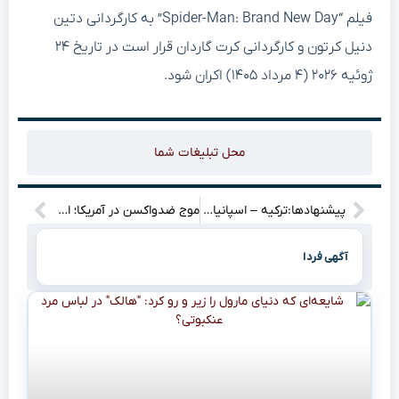
فیلم “Spider-Man: Brand New Day” به کارگردانی دتین
دنیل کرتون و کارگردانی کرت گاردان قرار است در تاریخ ۲۴
ژوئیه ۲۰۲۶ (۴ مرداد ۱۴۰۵) اکران شود.
محل تبلیغات شما
پیشنهادها:ترکیه – اسپانیا: ترکیب احتمالی، آمار و پیش‌بینی بازی نبرد ترکیه و اسپانیا: چه کسی پیروز می‌شود؟ (با ترکیب و آمار) آنالیز بازی ترکیه – اسپانیا: ترکیب، آمار و شانس برد کدام تیم بیشتر است؟ ترکیه به مصاف اسپانیا می‌رود: همه چیز درباره این بازی حساس! (این تیتر جنبه خبری بیشتری دارد) رویارویی ترکیه و اسپانیا: ترکیب، آمار و یک پیش‌بینی جذاب!توضیحات:سعی کردم از کلمات کلیدی مرتبط با جستجوی کاربر (ترکیه، اسپانیا، ترکیب، آمار، پیش‌بینی) استفاده کنم. عبارت‌هایی مانند “نبرد”، “رویارویی” و “مصاف” برای ایجاد حس هیجان و کنجکاوی به کار رفته‌اند. تیترها سعی دارند به کاربر وعده اطلاعات ارزشمند و کاربردی بدهند (ترکیب احتمالی، آمار، پیش‌بینی). از زبان ساده و روان استفاده شده تا برای عموم مخاطبان قابل فهم باشد.انتخاب بهترین گزینه به سلیقه شما و نوع محتوای شما بستگی دارد.
موج ضدواکسن در آمریکا؛ ایالت فلوریدا درصدد لغو الزامات واکسیناسیون کودکان است
آگهی فردا