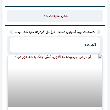
محل تبلیغات شما
🔥ساعت نبرد آسیایی مشخص شد! سپاهان، الدحیل را به آتش می‌کشد؟ (زمان دقیق + جزئیات داغ)”
داغ دل گیمرها تازه شد: نینتندو با Switch ۲ چه خوابی دیده؟ (قیمت‌ها قراره منفجر شه؟!)
آگهی فردا