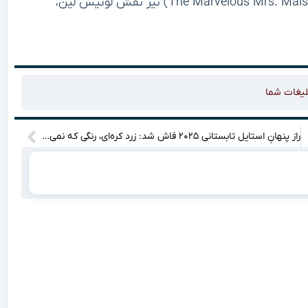
Brosnahan)، بازیگر سریال “خانم میزل شگفت‌انگیز” (The Marvelous Mrs. Maisel) نیز نقش لوئیس لین،
لیغات شما
راز پنهانِ استایل تابستانی ۲۰۲۵ فاش شد: زرد کره‌ای، رنگی که نمی‌توانی نادیده بگیری!