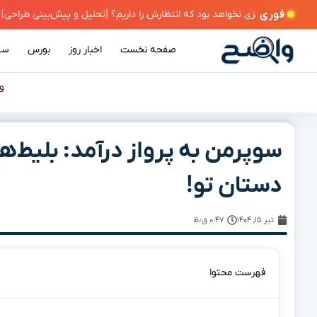
فوری
صفحه نخست
اخبار روز
بورس
سی
و
سوپرمن به پرواز درآمد: بلیط‌ها
دستان تو!
تیر ۱۵, ۱۴۰۴
۰:۴۷ ق٫ظ
فهرست محتوا