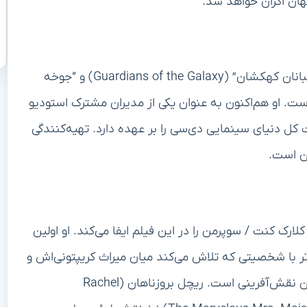
فیلم “سوپرمن” توسط جیمز گان، کارگردان فیلم‌های “نگهبانان کهکشان” (Guardians of the Galaxy) و “جوخه
 و کارگردانی شده است. او هم‌اکنون به عنوان یکی از مدیران مشترک استودیو
سکان هدایت کل دنیای سینمایی دی‌سی را بر عهده دارد. تهیه‌کنندگی
Davi) نقش اصلی یعنی کلارک کنت / سوپرمن را در این فیلم ایفا می‌کند. او اولین
ر با شخصیتی که تلاش می‌کند میان میراث کریپتونی‌اش و
تربیت انسانی‌اش تعادل برقرار کند، از جمله ویژگی‌های این نقش‌آفرینی است. ریچل بروزناهان (Rachel