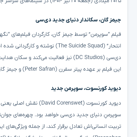
۲۰۲۵ میلادی (جمعه ۲۰ تیر ۱۴۰۴) در سینماهای سراسر جهان اکران خواهد شد.
جیمز گان، سکاندار دنیای جدید دی‌سی
انتحار” (The Suicide Squad) نوشته
دی‌سی (DC Studios) نیز فعالیت می‌کند و 
این فیلم بر عهده پیتر سفرن (Peter Safran) و جیمز گان است.
دیوید کورنسوت، سوپرمن جدید
دیوید کورنسوت (d Corenswet
سوپرمنِ دنیای جدید دی‌سی خواهد بود. چهره‌های جوان‌ت