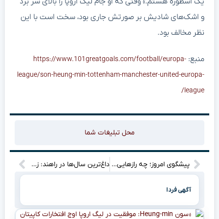
یک اسطوره هستم.» وقتی که او جام لیگ اروپا را بالای سر برد
و اشک‌های شادیش بر صورتش جاری بود، سخت است با این
نظر مخالف بود.
منبع:
https://www.101greatgoals.com/football/europa-
league/son-heung-min-tottenham-manchester-united-europa-
league/
محل تبلیغات شما
پیشگوی امروز؛ چه رازهایی در فال ابجد پنجشنبه ۱ خرداد ۱۴۰۴ برای شما نهفته است؟
داغ‌ترین سال‌ها در راهند: زمین در آستانه عبور از هدف ۱٫۵ درجه‌ای برای دومین سال متوالی!
آگهی فردا