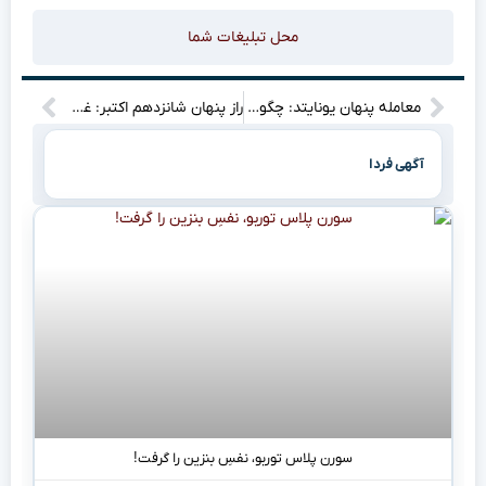
محل تبلیغات شما
معامله پنهان یونایتد: چگونه خرید کونیا بازار نقل و انتقالات را به هم ریخت؟
راز پنهان شانزدهم اکتبر: غذای جهانی یا فاجعه‌ی گرسنگی؟!
آگهی فردا
سورن پلاس توربو، نفسِ بنزین را گرفت!