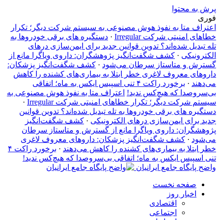
پرش به محتوا
فوری
اعتراف متا به نفوذ هوش مصنوعی به سیستم شرکت دیگر؛ تکرار
خطاهای امنیتی شرکت Irregular
·
دستگیره‌ های برقی خودروها به
تله تبدیل شده‌اند؟ تدوین قوانین جدید برای ایمن‌سازی درهای
الکترونیکی
·
کشف شگفت‌انگیز پژوهشگران: داروی ویاگرا مانع از
گسترش و متاستاز سرطان می‌شود
·
کشف شگفت‌انگیز پزشکان:
داروهای معروف لاغری خطر ابتلا به بیماری‌های کشنده را کاهش
می‌دهند
·
برخورد راکت ۴ تنی اسپیس ایکس به ماه؛ اتفاقی
بی‌سروصدا که هیچ‌کس ندید!
اعتراف متا به نفوذ هوش مصنوعی به
سیستم شرکت دیگر؛ تکرار خطاهای امنیتی شرکت Irregular
·
دستگیره‌ های برقی خودروها به تله تبدیل شده‌اند؟ تدوین قوانین
جدید برای ایمن‌سازی درهای الکترونیکی
·
کشف شگفت‌انگیز
پژوهشگران: داروی ویاگرا مانع از گسترش و متاستاز سرطان
می‌شود
·
کشف شگفت‌انگیز پزشکان: داروهای معروف لاغری
خطر ابتلا به بیماری‌های کشنده را کاهش می‌دهند
·
برخورد راکت ۴
تنی اسپیس ایکس به ماه؛ اتفاقی بی‌سروصدا که هیچ‌کس ندید!
واضح پایگاه جامع ایرانیان
صفحه نخست
اخبار روز
اقتصادی
اجتماعی