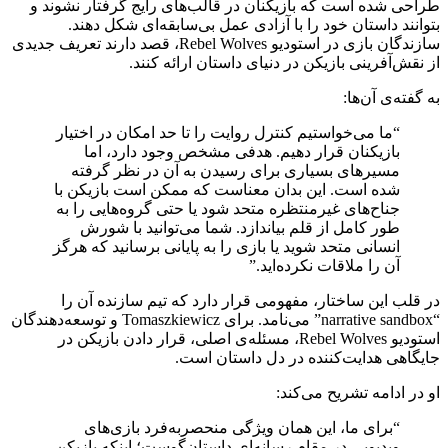
طراحی شده است که بازیکنان در قالب‌های رایج گرفتار نشوند و
بتوانند داستان خود را با آزادی عمل بی‌سابقه‌ای شکل دهند.
سازندگان بازی در استودیو Rebel Wolves، قصد دارند تعریف جدیدی
از نقش‌آفرینی بازیکن در دنیای داستان ارائه کنند.
به گفته‌ی آن‌ها:
“ما می‌خواستیم کنترل روایت را تا حد امکان در اختیار
بازیکنان قرار دهیم. هدفی مشخص وجود دارد، اما
مسیرهای بسیاری برای رسیدن به آن در نظر گرفته
شده است. این بدان معناست که ممکن است بازیکن با
جناح‌های غیرمنتظره متحد شود یا حتی گروه‌هایی را به
طور کامل از قلم بیاندازد. شما می‌توانید با شورش
انسانی متحد شوید یا بازی را به پایانی برسانید که هرگز
آن را ملاقات نکرده‌اید.”
در قلب این ساختار، مفهومی قرار دارد که تیم سازنده آن را
“narrative sandbox” می‌نامد. برای Tomaszkiewicz و توسعه‌دهندگان
استودیو Rebel Wolves، مسئله‌ی اصلی، قرار دادن بازیکن در
جایگاهی هدایت‌کننده در دل داستان است.
او در ادامه تشریح می‌کند:
“برای ما، این همان ویژ‌گی منحصر‌به‌فرد بازی‌های
ویدیویی در مقام رسانه‌ای داستان‌گوست؛ اینکه بازیکن