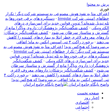
پرش به محتوا
فوری
اعتراف متا به نفوذ هوش مصنوعی به سیستم شرکت دیگر؛ تکرار
خطاهای امنیتی شرکت Irregular
·
دستگیره‌ های برقی خودروها به
تله تبدیل شده‌اند؟ تدوین قوانین جدید برای ایمن‌سازی درهای
الکترونیکی
·
کشف شگفت‌انگیز پژوهشگران: داروی ویاگرا مانع از
گسترش و متاستاز سرطان می‌شود
·
کشف شگفت‌انگیز پزشکان:
داروهای معروف لاغری خطر ابتلا به بیماری‌های کشنده را کاهش
می‌دهند
·
برخورد راکت ۴ تنی اسپیس ایکس به ماه؛ اتفاقی
بی‌سروصدا که هیچ‌کس ندید!
اعتراف متا به نفوذ هوش مصنوعی به
سیستم شرکت دیگر؛ تکرار خطاهای امنیتی شرکت Irregular
·
دستگیره‌ های برقی خودروها به تله تبدیل شده‌اند؟ تدوین قوانین
جدید برای ایمن‌سازی درهای الکترونیکی
·
کشف شگفت‌انگیز
پژوهشگران: داروی ویاگرا مانع از گسترش و متاستاز سرطان
می‌شود
·
کشف شگفت‌انگیز پزشکان: داروهای معروف لاغری
خطر ابتلا به بیماری‌های کشنده را کاهش می‌دهند
·
برخورد راکت ۴
تنی اسپیس ایکس به ماه؛ اتفاقی بی‌سروصدا که هیچ‌کس ندید!
واضح پایگاه جامع ایرانیان
صفحه نخست
اخبار روز
اقتصادی
اجتماعی