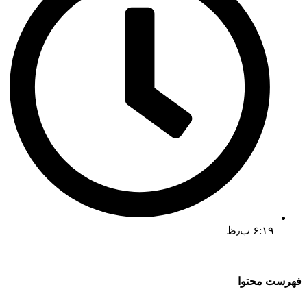
۶:۱۹ ب٫ظ
فهرست محتوا