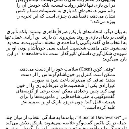
در این بازی تنها ناظر روایت نیست، بلکه خودش آن را
رقم می‌زند. نحوه‌ای که بازی به تصمیمات شما واکنش
نشان می‌دهد، دقیقاً همان چیزی است که این تجربه را
ویژه می‌کند.”
به بیان دیگر، انتخاب‌های بازیکن صرفاً ظاهری نیستند؛ بلکه تأثیری
واقعی بر دنیای بازی و روند پیش‌روی آن دارند. این آزادی عمل، تنها
به انتخاب‌های گفت‌وگویی یا شاخه‌های مختلف ماموریت‌ها محدود
نمی‌شود. حتی ماهیت شخصیت اصلی، یعنی خون‌آشام بودن او، بر
شیوه‌ی شکل‌گیری داستان تأثیرگذار است. Tomaszkiewicz در این
باره می‌گوید:
“وقتی کوئن (Coen) سلامت خود را از دست می‌دهد،
ممکن است کنترل بر خون‌آشام‌گونه‌اش را از دست
بدهد؛ اتفاقی که می‌تواند باعث شود به صورت
غیرارادی یکی از شخصیت‌های غیرقابل‌بازی را از خون
تهی کند. چنین رخدادی ممکن است برخی از گزینه‌های
گفت‌وگویی یا حتی شاخه‌هایی از ماموریت‌ها را برای
همیشه قفل کند؛ چون غریزه تاریک او بر تصمیماتش
غلبه کرده است.”
در “Blood of Dawnwalker”، پیامدها به سادگی انتخاب از میان چند
جمله در یک باکس گفت‌وگو خلاصه نمی‌شوند. بازیکن تلاش می‌کند
تا پیچیدگی‌ها و واقعیت‌های تصمیمات خود را در دل گیم‌پلی ببیند. هر