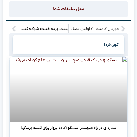
محل تبلیغات شما
مورتال کامبت ۲: اولین تصاویر فاش شد! ببینید چه خبره
پشت پرده غیبت شوکه کننده دی‌جی محبوب GTA: لاسلو این بار در لس سانتوس نیست؟
آگهی فردا
ستاره‌ای در راه منچستر: سسکو آماده پرواز برای تست پزشکی!