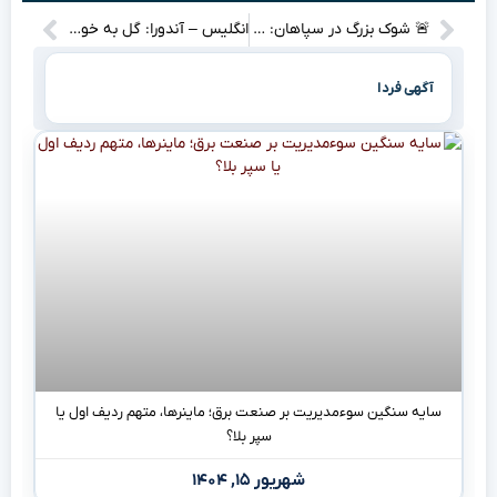
🚨 شوک بزرگ در سپاهان: آلوز می‌رود؟ جزئیات پرونده‌ای که هواداران را نگران کرده!
انگلیس – آندورا: گل به خودی عجیب به لطف مادوئکه!
آگهی فردا
سایه سنگین سوءمدیریت بر صنعت برق؛ ماینرها، متهم ردیف اول یا
سپر بلا؟
شهریور ۱۵, ۱۴۰۴