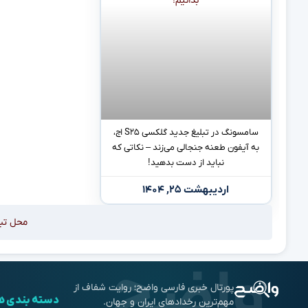
سامسونگ در تبلیغ جدید گلکسی S۲۵ اج،
به آیفون طعنه جنجالی می‌زند – نکاتی که
نباید از دست بدهید!
اردیبهشت ۲۵, ۱۴۰۴
محل تب
پورتال خبری فارسی واضح؛ روایت شفاف از
دسته بندی ه
مهم‌ترین رخدادهای ایران و جهان.