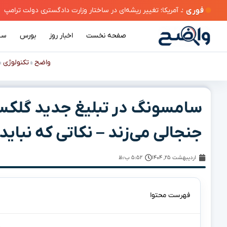
فوری
کا؛ تغییر ریشه‌ای در ساختار وزارت دادگستری دولت ترامپ
صفحه نخست
اخبار روز
بورس
سی
واضح
تکنولوژی
»
»
جنجالی می‌زند – نکاتی که نبای
اردیبهشت ۲۵, ۱۴۰۴
۵:۵۲ ب٫ظ
فهرست محتوا