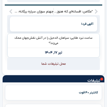
“مگامن: افسانه‌ای که هنوز نفس‌های کپکام را گرم نگه داشته!
جهنم سوزان سیاره بیگانه: چرخش مرگبار به دور ستاره، آغازی بر نابودی!
آگهی فردا
ساعت نبرد طلایی: سپاهان، الدحیل را در آتشِ نقش‌جهان محک
می‌زند!”
تیر ۱۷, ۱۴۰۴
محل تبلیغات شما
تبلیغات
کانتینر ۴۰ فوت