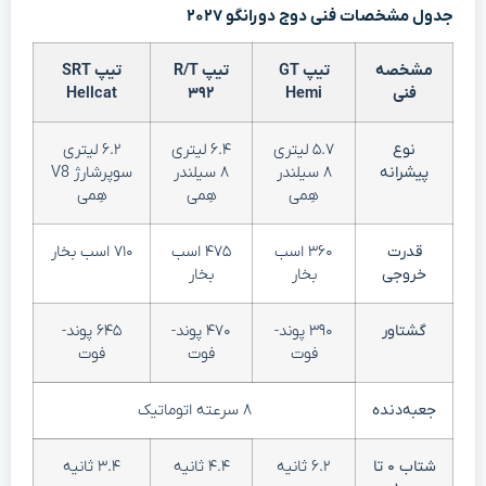
جدول مشخصات فنی دوج دورانگو ۲۰۲۷
مشخصه
تیپ GT
تیپ R/T
تیپ SRT
فنی
Hemi
۳۹۲
Hellcat
نوع
۵.۷ لیتری
۶.۴ لیتری
۶.۲ لیتری
پیشرانه
۸ سیلندر
۸ سیلندر
سوپرشارژ V8
هِمی
هِمی
هِمی
قدرت
۳۶۰ اسب
۴۷۵ اسب
۷۱۰ اسب بخار
خروجی
بخار
بخار
گشتاور
۳۹۰ پوند-
۴۷۰ پوند-
۶۴۵ پوند-
فوت
فوت
فوت
جعبه‌دنده
۸ سرعته اتوماتیک
شتاب ۰ تا
۶.۲ ثانیه
۴.۴ ثانیه
۳.۴ ثانیه