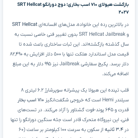
بازگشت هیولای ۷۱۰ اسب بخاری؛ دوج دورانگو SRT Hellcat
۲۰۲۷
در بالاترین رده این خانواده، مدل‌های افسانه‌ای
SRT Hellcat
و SRT Hellcat Jailbreak بدون تغییر فنی خاصی نسبت به
سال گذشته بازگشته‌اند. این ثبات ساختاری باعث شده تا
قیمت مدل استاندارد هلکت تنها با ۵۰۰ دلار افزایش به ۸۲,۴۹۰
دلار برسد. پکیج سفارشی Jailbreak نیز ۹۹۵ دلار به این مبلغ
اضافه می‌کند.
قلب تپنده این هیولا یک پیشرانه سوپرشارژ ۶.۲ لیتری ۸
سیلندر Hemi است که خروجی شگفت‌انگیز
۷۱۰ اسب بخار
قدرت و ۶۴۵ پوند-فوت گشتاور را آزاد می‌کند. در تست‌های
فنی، این نیروگاه متحرک قادر است جثه سنگین دورانگو را تنها
در
۳.۴ ثانیه
از سکون به سرعت ۱۰۰ کیلومتر بر ساعت (۶۰