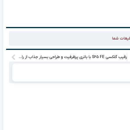
لیغات شما
رقیب گلکسی S۲۵ FE با باتری پرظرفیت و طراحی بسیار جذاب از راه می‌رسد