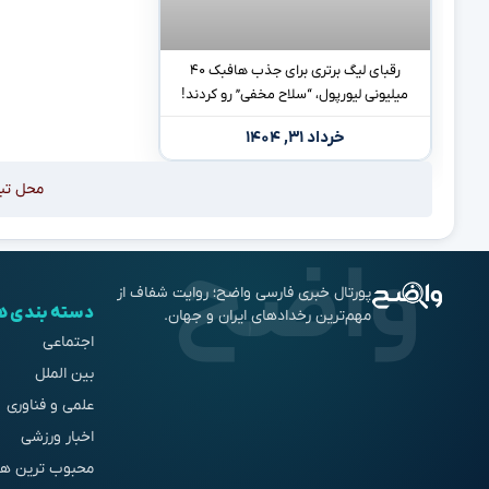
رقبای لیگ برتری برای جذب هافبک ۴۰
میلیونی لیورپول، “سلاح مخفی” رو کردند!
خرداد ۳۱, ۱۴۰۴
محل تب
پورتال خبری فارسی واضح؛ روایت شفاف از
دسته بندی ه
مهم‌ترین رخدادهای ایران و جهان.
اجتماعی
بین الملل
علمی و فناوری
اخبار ورزشی
محبوب ترین ها