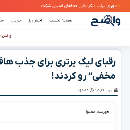
فوری
صفحه نخست
اخبار روز
بورس
سی
واضح
»
مخفی” رو کردند!
خرداد ۳۱, ۱۴۰۴
۸:۵۸ ق٫ظ
فهرست محتوا