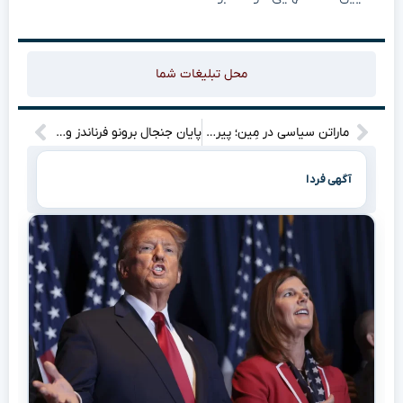
محل تبلیغات شما
ماراتن سیاسی در مِین؛ پیروزی پلاتنر در انتخابات مقدماتی سنا علیرغم حواشی اخلاقی
پایان جنجال برونو فرناندز و روی کین؛ افشای جزئیات تماس تلفنی کاپیتان‌های حال و گذشته منچستریونایتد
آگهی فردا