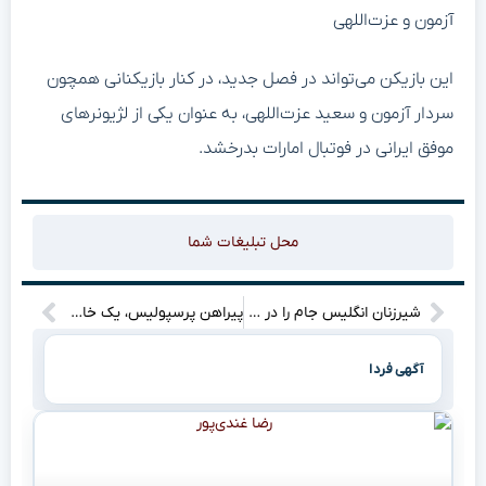
این بازیکن می‌تواند در فصل جدید، در کنار بازیکنانی همچون
سردار آزمون و سعید عزت‌اللهی، به عنوان یکی از لژیونرهای
موفق ایرانی در فوتبال امارات بدرخشد.
محل تبلیغات شما
شیرزنان انگلیس جام را در خانه نگه داشتند؛ اسپانیا زانو زد!”
پیراهن پرسپولیس، یک خاطره… یک دنیا افتخار! راز خداحافظی ابرقویی چیست؟”
آگهی فردا