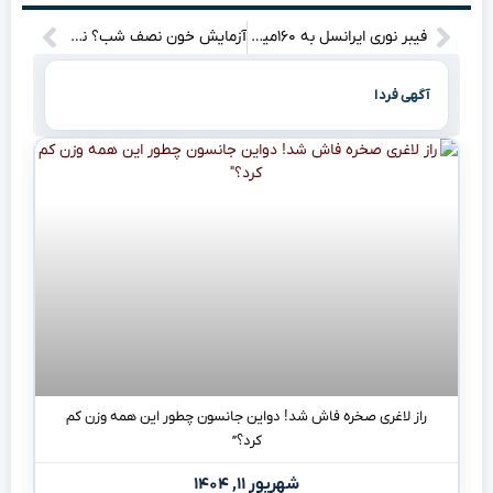
فیبر نوری ایرانسل به ۱۶۰مین شهر رسید
آزمایش خون نصف شب؟ نگران نباش، آزمایشگاه سیار اومده در خونت! (غرب تهران، ۲۴ ساعته)
آگهی فردا
راز لاغری صخره فاش شد! دواین جانسون چطور این همه وزن کم
کرد؟”
شهریور ۱۱, ۱۴۰۴