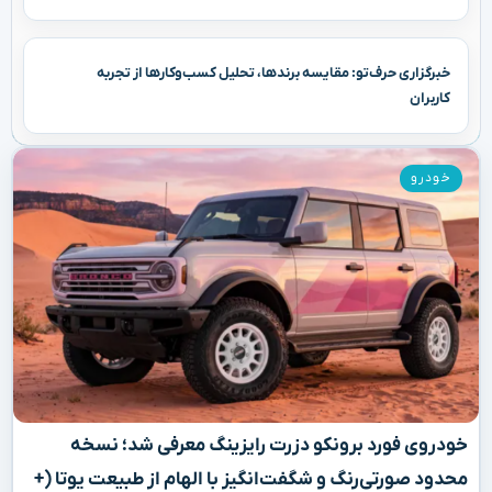
خبرگزاری حرف‌تو: مقایسه برندها، تحلیل کسب‌وکارها از تجربه
کاربران
خودرو
خودروی فورد برونکو دزرت رایزینگ معرفی شد؛ نسخه
محدود صورتی‌رنگ و شگفت‌انگیز با الهام از طبیعت یوتا (+