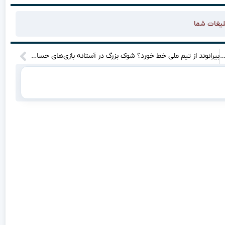
لیغات شما
ساک به شایعه لیورپول؛ مهاجم چلسی تکلیف انتقال به نیوکاسل را روشن کرد
بیرانوند از تیم ملی خط خورد؟ شوک بزرگ در آستانه بازی‌های حساس!