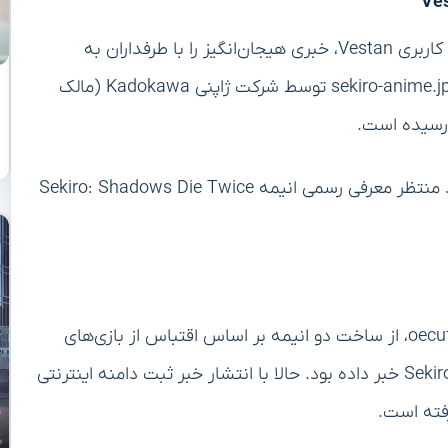
اخیرا، یکی از کاربران شناخته‌شده انجمن ResetEra با نام کاربری Vestan، خبری هیجان‌انگیز را با طرفداران به
اشتراک گذاشته است. او مدعی است که دامنه اینترنتی sekiro-anime.jp توسط شرکت ژاپنی Kadokawa (مالک
بر این اساس، به نظر می‌رسد پس از دو سال انتظار، باید منتظر معرفی رسمی انیمه Sekiro: Shadows Die Twice
پیش‌تر نیز، یکی از افشاگران مشهور دنیای انیمه به نام oecuf، از ساخت دو انیمه بر اساس اقتباس از بازی‌های
محبوب Ghost of Tsushima و Sekiro: Shadows Die Twice خبر داده بود. حالا با انتشار خبر ثبت دامنه اینترنتی