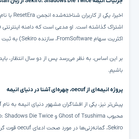
جزئیات انیمه Sekiro: Shadows Die Twice از زبان Vestan
اکثریت سهام FromSoftware، سازنده Sekiro) به ثبت رسیده است.
باشیم.
پروژه انیمه‌ای از oecuf، چهره‌ای آشنا در دنیای انیمه
Sekiro، گمانه‌زنی‌ها در مورد صحت ادعای oecuf قوت گرفته است.