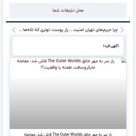
محل تبلیغات شما
چرا حریم‌های تهران امنیت ندارند و فرماندار قاطعانه وارد عمل شد؟!
راز پوست: تونری که لکه‌ها را محو، چهره‌ات را نقاشی می‌کند!
آگهی فردا
راز سر به مهر خالق The Outer Worlds فاش شد: معامله