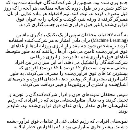
جمع‌آوری شده بود. همچنین از شرکت‌کنندگان خواسته شده بود که
حداکثر شش بار در طول دوره یک ساله مطالعه، هر آنچه را که روز
قبل مصرف کرده‌اند، ثبت کنند. تیم لافتفیلد هر ماده غذایی، از نان
همبرگر گرفته تا ورقه پنیر، گوشت و کچاپ را به عنوان فوق
فرآوری‌شده یا غیر فوق فرآوری‌شده برچسب‌گذاری کردند.
به گفته لافتفیلد، محققان سپس از یک تکنیک یادگیری ماشین
(Machine Learning) برای دادن امتیاز به هر شرکت‌کننده استفاده
کردند تا مشخص شود چه مقدار از انرژی روزانه آن‌ها از غذاهای
فوق فرآوری‌شده تامین می‌شود. آن‌ها دریافتند که به طور متوسط،
غذاهای فوق فرآوری‌شده ۵۰ درصد از انرژی دریافتی
شرکت‌کنندگان را تشکیل می‌دهند، اما این میزان در بین افراد
مختلف متفاوت است (از ۱۲ درصد تا ۸۲ درصد). افرادی که
بیشترین غذاهای فوق فرآوری‌شده را مصرف می‌کردند، به طور
کلی انرژی بیشتری از کربوهیدرات‌ها، قندهای افزوده و چربی‌های
اشباع‌شده و کمتری از پروتئین‌ها و فیبر دریافت می‌کردند.
سپس محققان نمونه‌های خون و ادرار شرکت‌کنندگان را تجزیه و
تحلیل کردند و به دنبال متابولیت‌هایی بودند که در افرادی که رژیم
غذایی‌شان حاوی مقدار زیادی غذای فوق فرآوری‌شده بود، شایع‌تر
بودند.
نمونه‌های افرادی که رژیم غذایی غنی از غذاهای فوق فرآوری‌شده
داشتند، بیشتر حاوی متابولیتی بودند که با افزایش خطر ابتلا به