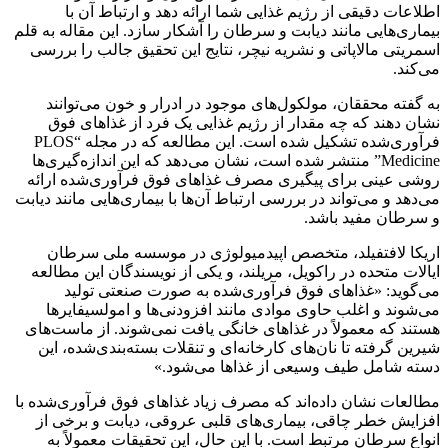
اطلاعات دقیقی از رژیم غذایی شما ارائه دهد و ارتباط آن با
بیماری‌هایی مانند دیابت و سرطان را آشکار سازد. این مقاله به قلم
اسمریتی مالاپاتی و نشریه نیچر، نتایج این تحقیق جالب را بررسی
می‌کند.
به گفته محققان، مولکول‌های موجود در ادرار و خون می‌توانند
نشان دهند که چه مقدار از رژیم غذایی یک فرد از غذاهای فوق
فرآوری‌شده تشکیل شده است. این مطالعه که در مجله “PLOS
Medicine” منتشر شده است، نشان می‌دهد که این اندازه‌گیری‌ها
روشی عینی برای پیگیری مصرف غذاهای فوق فرآوری‌شده ارائه
می‌دهد و می‌تواند در بررسی ارتباط آن‌ها با بیماری‌هایی مانند دیابت
و سرطان مفید باشد.
اریکا لافتفیلد، متخصص اپیدمیولوژی در موسسه ملی سرطان
ایالات متحده در راکویل، مریلند، و یکی از نویسندگان این مطالعه
می‌گوید: «غذاهای فوق فرآوری‌شده به صورت صنعتی تولید
می‌شوند و اغلب حاوی موادی مانند افزودنی‌ها و امولسیفایرها
هستند که معمولاً در غذاهای خانگی یافت نمی‌شوند. از ماست‌های
شیرین گرفته تا نان‌های کارخانه‌ای و تنقلات بسته‌بندی‌شده، این
دسته شامل طیف وسیعی از غذاها می‌شود.»
مطالعات نشان داده‌اند که مصرف زیاد غذاهای فوق فرآوری‌شده با
افزایش خطر چاقی، بیماری‌های قلبی عروقی، دیابت و برخی از
انواع سرطان مرتبط است. با این حال، این تحقیقات معمولاً به