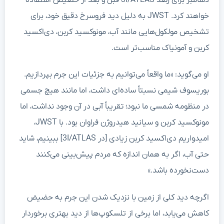
خواهند کرد. JWST به دلیل دید فروسرخ دقیق خود، برای
تشخیص مولکول‌هایی مانند آب، مونوکسید کربن، دی‌اکسید
کربن و آمونیاک مناسب‌تر است.
او می‌گوید: «ما واقعاً می‌توانیم به جزئیات این جرم بپردازیم.
بوریسوف شیمی نسبتاً ساده‌ای داشت، اما مانند هیچ جسمی
در منظومه شمسی ما نبود؛ تقریباً آبی در آن وجود نداشت، اما
مونوکسید کربن و سیانید هیدروژن فراوان بود. با JWST،
امیدواریم دی‌اکسید کربن زیادی [در 3I/ATLAS] ببینیم، شاید
حتی آب، اگر به همان اندازه که مردم پیش‌بینی می‌کنند
دست‌نخورده باشد.»
اگرچه دید کلی از زمین با نزدیک شدن این جرم به حضیض
کاهش می‌یابد، اما برخی از تلسکوپ‌ها از دید بهتری برخوردار