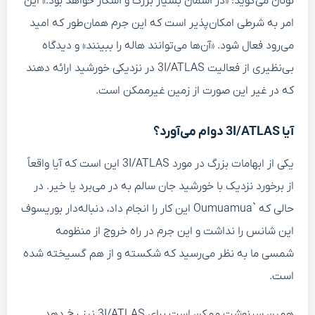
نونان می‌گوید: «در آسمان بسیار بزرگ و آشکار خواهد بود.» این
امر به شرطی امکان‌پذیر است که این جرم همان‌طور که امید
می‌رود فعال شود. «آن‌ها می‌توانند هاله را ببینند» و دیدگاه
بی‌نظیری از فعالیت 3I/ATLAS در نزدیکی خورشید ارائه دهند
که در غیر این صورت از زمین غیرممکن است.
آیا 3I/ATLAS دوام می‌آورد؟
یکی از ابهامات بزرگ در مورد 3I/ATLAS این است که آیا واقعاً
از برخورد نزدیک با خورشید جان سالم به در می‌برد یا خیر. در
حالی که `Oumuamua این کار را انجام داد، دنباله‌دار بوریسوف
این شانس را نداشت و این جرم در راه خروج از منظومه
شمسی ما به نظر می‌رسید که شکسته و از هم گسیخته شده
است.
همین سرنوشت ممکن است برای 3I/ATLAS نیز رخ دهد.