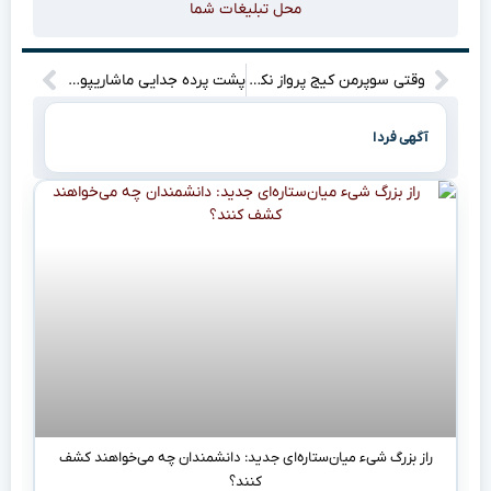
محل تبلیغات شما
وقتی سوپرمن کیج پرواز نکرد: معمای بزرگ‌ترین فیلم ابرقهرمانی که هرگز ساخته نشد!”
پشت پرده جدایی ماشاریپوف از استقلال: شوک نقل و انتقالاتی یا یک خداحافظی اجباری؟”
آگهی فردا
راز بزرگ شیء میان‌ستاره‌ای جدید: دانشمندان چه می‌خواهند کشف
کنند؟