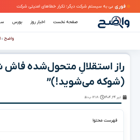
فوری
صفحه نخست
اخبار روز
بورس
سی
واضح
ا
»
راز استقلالِ متحول‌شده فاش شد
(شوکه می‌شوید!)”
تیر ۲۴, ۱۴۰۴
۱۲:۱۸ ب٫ظ
فهرست محتوا